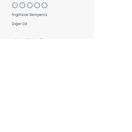
İngilizce Seviyeniz
Diğer Dil
Diğer Dil Seviyeniz
Not
Özgeçmiş Yükle
Desteklenen dosyaları yükleyin (En fazla 15 MB)
Bilgilerimin Barndepo