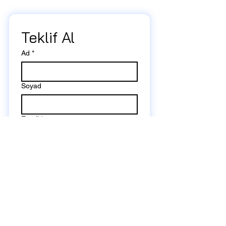
Teklif Al
Ad
*
Soyad
Email
*
Telefon
Write a message