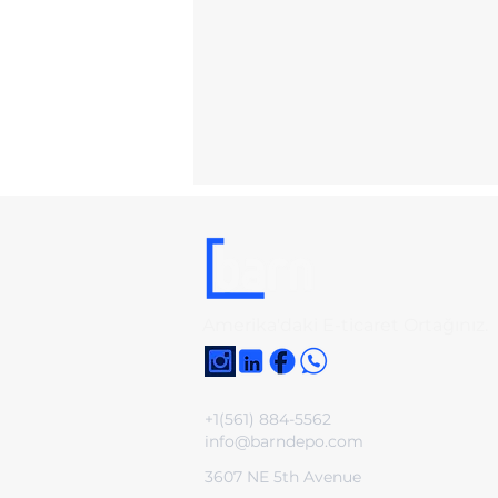
Amerika'daki E-ticaret Ortağınız.
+1(561) 884-5562
info@barndepo.com
3607 NE 5th Avenue