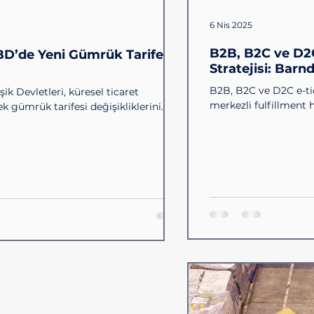
6 Nis 2025
B2B, B2C ve D2C
ABD’de Yeni Gümrük Tarifeleri
Stratejisi: Barn
B2B, B2C ve D2C e-ti
şik Devletleri, küresel ticaret
merkezli fulfillment
 gümrük tarifesi değişikliklerini...