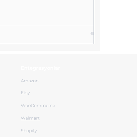
Entegrasyonlar
Amazon
Etsy
WooCommerce
Walmart
Shopify