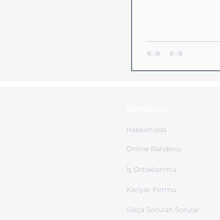
BarnDepo
Hakkımızda
Online Randevu
İş Ortaklarımız
Kariyer Formu
Sıkça Sorulan Sorular