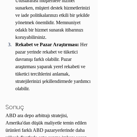
Uluslararası müşterilere hizmet 
sunarken, müşteri destek hizmetlerinizi 
ve iade politikalarınızı etkili bir şekilde 
yönetmek önemlidir. Memnuniyet 
odaklı bir hizmet sunarak itibarınızı 
koruyabilirsiniz.
Rekabet ve Pazar Araştırması:
 Her 
pazar yerinde rekabet ve tüketici 
davranışı farklı olabilir. Pazar 
araştırması yaparak yerel rekabeti ve 
tüketici tercihlerini anlamak, 
stratejilerinizi şekillendirmede yardımcı 
olabilir.
Sonuç
ABD ara depo arbitrajı stratejisi, 
Amerika'dan düşük maliyetle temin edilen 
ürünleri farklı ABD pazaryerlerinde daha 