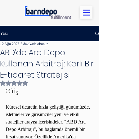
Yazı
12 Ağu 2023
3 dakikada okunur
ABD'de Ara Depo
Kullanan Arbitraj: Karlı Bir
E-ticaret Stratejisi
5 üzerinden NaN yıldız
Giriş
Küresel ticaretin hızla geliştiği günümüzde, 
işletmeler ve girişimciler yeni ve etkili 
stratejiler arayışı içerisindeler. "ABD Ara 
Depo Arbitrajı", bu bağlamda önemli bir 
fırsat sunuyor. Özellikle Amerika'da 