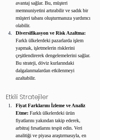
avantaj sağlar. Bu, müşteri 
memnuniyetini artırabilir ve sadık bir 
müşteri tabanı oluşturmanıza yardımcı 
olabilir.
Diversifikasyon ve Risk Azaltma:
Farklı ülkelerdeki pazarlarda işlem 
yapmak, işletmelerin risklerini 
çeşitlendirerek dengelemelerini sağlar. 
Bu strateji, döviz kurlarındaki 
dalgalanmalardan etkilenmeyi 
azaltabilir.
Etkili Stratejiler
Fiyat Farklarını İzleme ve Analiz 
Etme:
 Farklı ülkelerdeki ürün 
fiyatlarını yakından takip ederek, 
arbitraj fırsatlarını tespit edin. Veri 
analitiği ve piyasa araştırmasıyla, en 