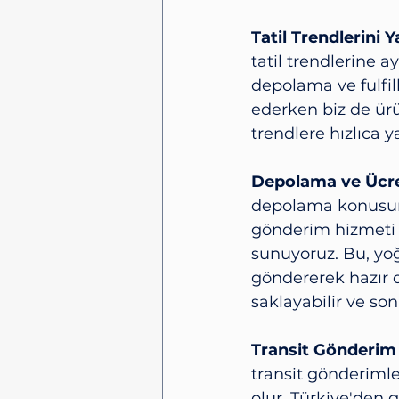
Tatil Trendlerini 
tatil trendlerine 
depolama ve fulfill
ederken biz de ürü
trendlere hızlıca y
Depolama ve Ücre
depolama konusunda
gönderim hizmeti
sunuyoruz. Bu, yo
göndererek hazır o
saklayabilir ve son
Transit Gönderim
transit gönderimler
olur. Türkiye'den 