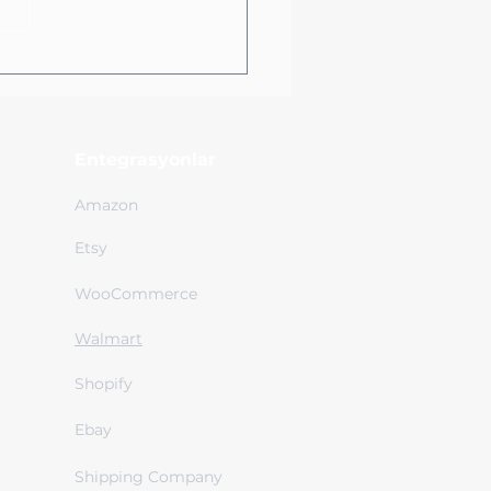
Avantaj Değil, Bir
unluluk!
Entegrasyonlar
Amazon
Etsy
WooCommerce
Walmart
Shopify
Ebay
Shipping Company