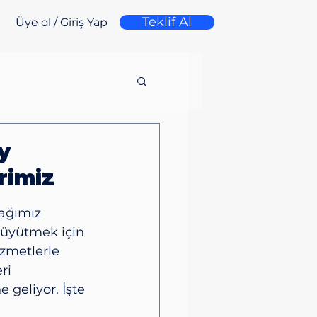
Teklif Al
Üye ol / Giriş Yap
y
rimiz
cağımız 
büyütmek için 
zmetlerle 
ri 
 geliyor. İşte 