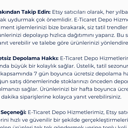
Yakından Takip Edin:
 Etsy satıcıları olarak, her yıl
ayak uydurmak çok önemlidir. E-Ticaret Depo Hizmet
ment işlemlerinizi bize bırakarak, siz tatil trendler
nlerinizi depolayıp hızlıca dağıtımını yaparız. Bu 
anıt verebilir ve talebe göre ürünlerinizi yönlendireb
tsiz Depolama Hakkı:
 E-Ticaret Depo Hizmetlerim
 büyük bir kolaylık sağlar. Üstelik, tatil sezonun
 kapsamında 7 gün boyunca ücretsiz depolama ha
ğun satış dönemlerinde stoklarınızı önceden dep
lmanızı sağlar. Ürünlerinizi bir hafta boyunca ücre
 dakika siparişlerine kolayca yanıt verebilirsiniz.
 Seçeneği:
 E-Ticaret Depo Hizmetlerimiz, Etsy satıc
ini hızlı ve güvenilir bir şekilde gerçekleştirmele
gelen ürünleri tek tek göndermek yerine toplu koli