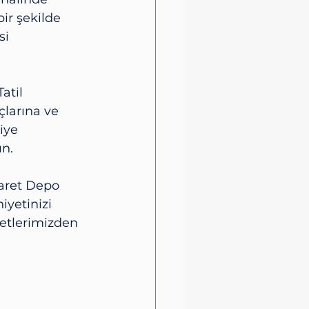
r şekilde 
i 
Tatil 
larına ve 
iye 
ın.
caret Depo 
yetinizi 
metlerimizden 