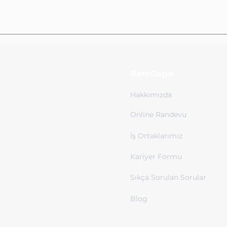
Ticaret Modellerinde
Bir 
Fulfillment Stratejisi:
Zor
Barndepo ile ABD
Pazarına Güçlü Giriş
BarnDepo
Hakkımızda
Online Randevu
İş Ortaklarımız
Kariyer Formu
Sıkça Sorulan Sorular
Blog