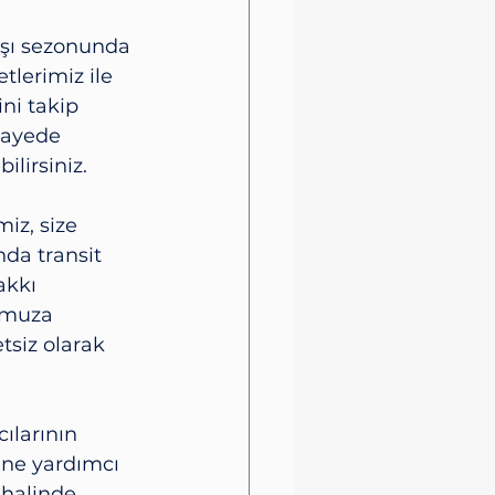
başı sezonunda 
lerimiz ile 
ini takip 
sayede 
ilirsiniz.
iz, size 
da transit 
kkı 
omuza 
tsiz olarak 
ılarının 
rine yardımcı 
 halinde 