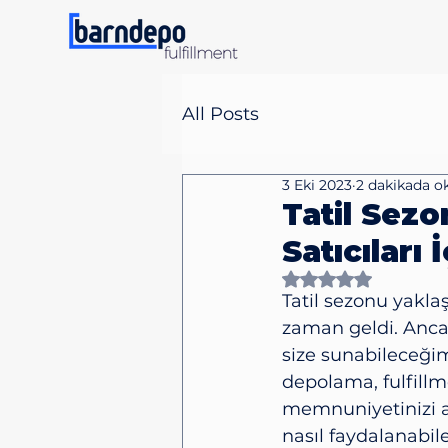
All Posts
3 Eki 2023
2 dakikada o
Tatil Sezo
Satıcıları
5 üzerinden NaN yıld
Tatil sezonu yaklaş
zaman geldi. Ancak
size sunabileceğim
depolama, fulfillme
memnuniyetinizi ar
nasıl faydalanabil