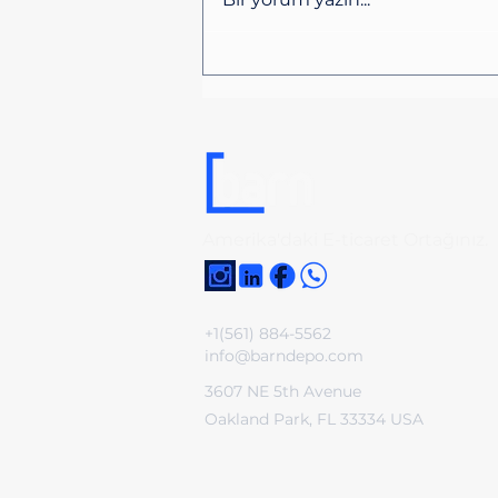
ABD’de Yeni Gümrük
Tarifeleri Türkiye İçin
Fırsat mı?
Amerika'daki E-ticaret Ortağınız.
+1(561) 884-5562
info@barndepo.com
3607 NE 5th Avenue
Oakland Park, FL 33334 USA