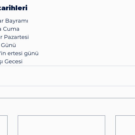
arihleri
lar Bayramı
ra Cuma
r Pazartesi
l Günü
'in ertesi günü
aşı Gecesi