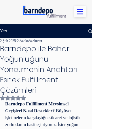
Yazı
2 Şub 2025
2 dakikada okunur
Barndepo ile Bahar
Yoğunluğunu
Yönetmenin Anahtarı:
Esnek Fulfillment
Çözümleri
5 üzerinden NaN yıldız
Barndepo Fulfillment Mevsimsel 
Geçişleri Nasıl Destekler? 
Büyüyen 
işletmelerin karşılaştığı e-ticaret ve lojistik 
zorluklarını basitleştiriyoruz. İster yoğun 