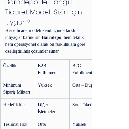
Barndepo ile Hangi E-
Ticaret Modeli Sizin İçin 
Uygun?
Her e-ticaret modeli kendi içinde farklı 
ihtiyaçlar barındırır. 
Barndepo
, hem teknik 
hem operasyonel olarak bu farklılıklara göre 
özelleştirilmiş çözümler sunar.
Özellik
B2B 
B2C 
Fulfillment
Fulfillment
Minimum 
Yüksek
Orta – Düşük
Sipariş Miktarı
Hedef Kitle
Diğer 
Son Tüketici
İşletmeler
Teslimat Hızı 
Orta
Yüksek